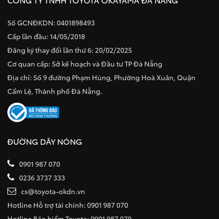
Số GCNĐKDN: 0401898493
Cấp lần đầu: 14/05/2018
Đăng ký thay đổi lần thứ 6: 20/02/2025
Cơ quan cấp: Sở kế hoạch và Đầu tư TP Đà Nẵng
Địa chỉ: Số 9 đường Phạm Hùng, Phường Hoà Xuân, Quận
Cẩm Lệ, Thành phố Đà Nẵng.
ĐƯỜNG DÂY NÓNG
0901 987 070
0236 3737 333
cs@toyota-okdn.vn
Hotline Hỗ trợ tài chính: 0901 987 070
Hotline Bảo hiểm Toyota: 0901 987 070