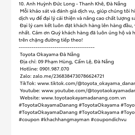
10. Anh Huỳnh Đức Long - Thanh Khê, Đà Nẵng
Mỗi khảo sát và đánh giá dịch vụ, giúp chúng tôi 
dịch vụ để đại lý cải thiện và nâng cao chất lượng
Đại lý cam kết luôn đặt khách hàng lên hàng đầu, v
nhất. Cảm ơn Quý khách hàng đã luôn ủng hộ và 
trên chặng đường tiếp theo!
------------------------------------
Toyota Okayama Đà Nẵng
Địa chỉ: 09 Phạm Hùng, Cẩm Lệ, Đà Nẵng
Hotline: 0901.987.070
Zalo:
zalo.me/2368384730786624721
TikTok:
www.tiktok.com/@toyota_okayama_dana
Youtube:
www.youtube.com/@toyotaokayamada
Website:
www.toyotaokayamadanang.com.vn
#ToyotaOkayamaDanang #ToyotaOkayama #Toyo
#ToyotaOkayamaDanang #ToyotaOkayama #Toyot
#coupon #khachhangmayman #coupondichvu