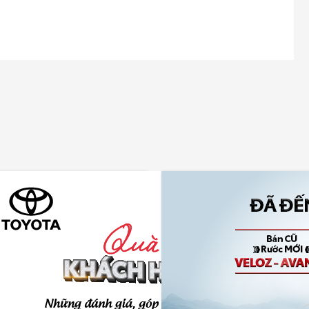
ệt Nam Tổ Chức Khảo Sát
Bán Xe Cũ – Mua Xe Mới Với
 – Cơ Hội Nhận Coupon 2
Ưu Đãi Chỉ 5,49%/Năm