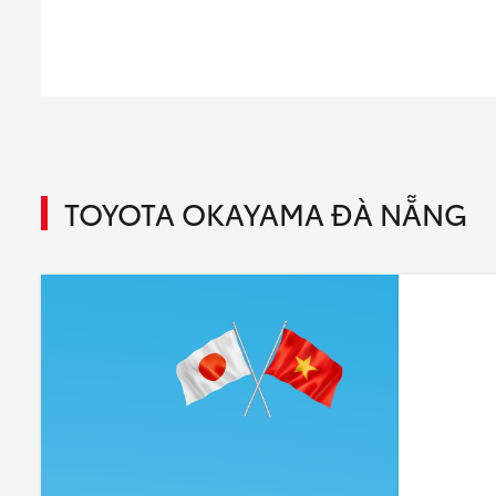
TOYOTA OKAYAMA ĐÀ NẴNG
ĐẠI LỄ GẦN KỀ – ƯU ĐÃI KHỎI CHÊ -
Toyota Vi
ƯU ĐÃI THÁNG 4
Toàn Quốc