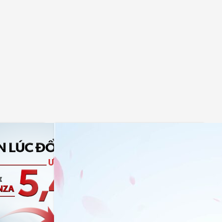
 Lãi Suất
Tháng 3 Rộn Ràng – Chăm Sóc Điều
Hòa Xe, Bảo Vệ Sức Khỏe Cùng