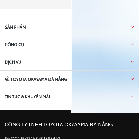
SẢN PHẨM
CÔNG CỤ
DỊCH VỤ
VỀ TOYOTA OKAYAMA ĐÀ NẴNG
TIN TỨC & KHUYẾN MÃI
CÔNG TY TNHH TOYOTA OKAYAMA ĐÀ NẴNG
Số GCNĐKDN: 0401898493