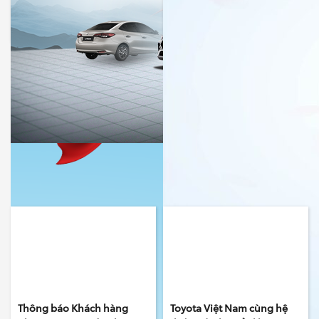
5,49%/Năm
Sức Khỏe Cùng Toyota
12/04/2025
12/04/2025
Okayama Đà Nẵng
BÀI VIẾT LIÊN QUAN
Thông báo Khách hàng
Toyota Việt Nam cùng hệ