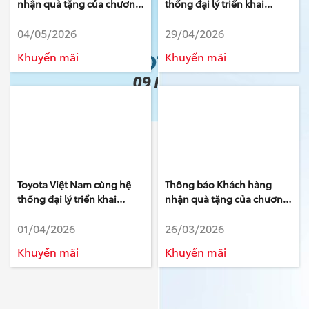
nhận quà tặng của chương
thống đại lý triển khai
trình Tri ân Khách hàng làm
chương trình khuyến mại
04/05/2026
29/04/2026
khảo sát của Toyota - Tháng
tháng 5/2026
3 Năm 2026
Khuyến mãi
Khuyến mãi
Toyota Việt Nam cùng hệ
Thông báo Khách hàng
thống đại lý triển khai
nhận quà tặng của chương
chương trình khuyến mại
trình Tri ân Khách hàng làm
01/04/2026
26/03/2026
tháng 4/2026
khảo sát của Toyota - Tháng
2 Năm 2026
Khuyến mãi
Khuyến mãi