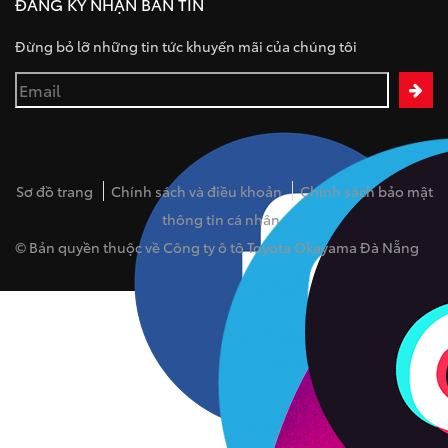
ĐĂNG KÝ NHẬN BẢN TIN
Đừng bỏ lỡ những tin tức khuyến mãi của chúng tôi
Sơ đồ trang
Chính sách và điều khoản
Chính sách bảo mật
thông tin cá nhân
© Bản quyền thuộc về Công ty ô tô Toyota Okayama Đà Nẵng