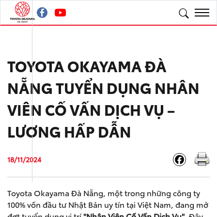
TOYOTA OKAYAMA ĐÀ
NẴNG TUYỂN DỤNG NHÂN
VIÊN CỐ VẤN DỊCH VỤ –
LƯƠNG HẤP DẪN
18/11/2024
Toyota Okayama Đà Nẵng, một trong những công ty
100% vốn đầu tư Nhật Bản uy tín tại Việt Nam, đang mở
đợt tuyển dụng vị trí
"Nhân Viên Cố Vấn Dịch Vụ"
. Đây