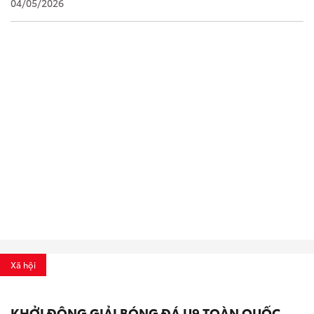
04/05/2026
Xã hội
KHỞI ĐỘNG GIẢI BÓNG ĐÁ U9 TOÀN QUỐC