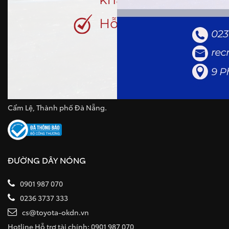
CÔNG TY TNHH TOYOTA OKAYAMA ĐÀ NẴNG
Số GCNĐKDN: 0401898493
Cấp lần đầu: 14/05/2018
Đăng ký thay đổi lần thứ 6: 20/02/2025
Cơ quan cấp: Sở kế hoạch và Đầu tư TP Đà Nẵng
Địa chỉ: Số 9 đường Phạm Hùng, Phường Hoà Xuân, Quận
Cẩm Lệ, Thành phố Đà Nẵng.
ĐƯỜNG DÂY NÓNG
0901 987 070
0236 3737 333
cs@toyota-okdn.vn
Hotline Hỗ trợ tài chính: 0901 987 070