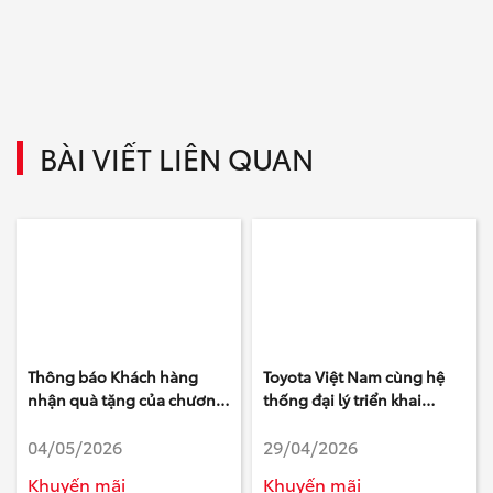
BÀI VIẾT LIÊN QUAN
Thông báo Khách hàng
Toyota Việt Nam cùng hệ
nhận quà tặng của chương
thống đại lý triển khai
trình Tri ân Khách hàng làm
chương trình khuyến mại
04/05/2026
29/04/2026
khảo sát của Toyota - Tháng
tháng 5/2026
3 Năm 2026
Khuyến mãi
Khuyến mãi