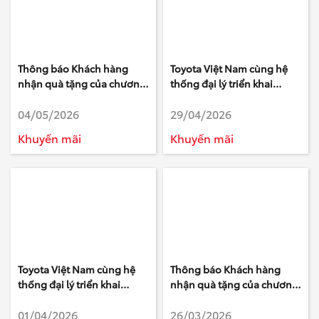
Thông báo Khách hàng
Toyota Việt Nam cùng hệ
nhận quà tặng của chương
thống đại lý triển khai
trình Tri ân Khách hàng làm
chương trình khuyến mại
04/05/2026
29/04/2026
khảo sát của Toyota - Tháng
tháng 5/2026
3 Năm 2026
Khuyến mãi
Khuyến mãi
Toyota Việt Nam cùng hệ
Thông báo Khách hàng
thống đại lý triển khai
nhận quà tặng của chương
chương trình khuyến mại
trình Tri ân Khách hàng làm
01/04/2026
26/03/2026
tháng 4/2026
khảo sát của Toyota - Tháng