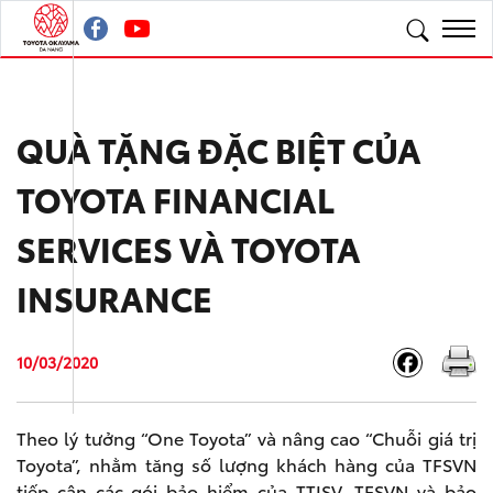
QUÀ TẶNG ĐẶC BIỆT CỦA
TOYOTA FINANCIAL
SERVICES VÀ TOYOTA
INSURANCE
10/03/2020
Theo lý tưởng “One Toyota” và nâng cao “Chuỗi giá trị
Toyota”, nhằm tăng số lượng khách hàng của TFSVN
tiếp cận các gói bảo hiểm của TTISV. TFSVN và bảo