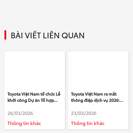
BÀI VIẾT LIÊN QUAN
Toyota Việt Nam tổ chức Lễ
Toyota Việt Nam ra mắt
khởi công Dự án Tổ hợp
thông điệp dịch vụ 2026:
Văn phòng làm việc mới tại
“Triệu niềm tin – Yên tâm
26/03/2026
23/03/2026
tỉnh Phú Thọ
một điểm đến”
Thông tin khác
Thông tin khác