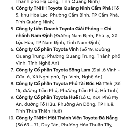
Thành phố Hạ Long, Tỉnh Quảng Ninh)
Công ty TNHH Toyota Quảng Ninh Cẩm Phả
(Tổ
5, khu Hòa Lạc, Phường Cẩm Bình, TP Cẩm Phả,
Tỉnh Quảng Ninh)
Công ty Liên Doanh Toyota Giải Phóng – Chi
nhánh Nam Định
(Đường Nam Định, Phủ lý, Xã
Lộc Hòa, TP Nam Định, Tỉnh Nam Định)
Công ty Cổ phần Toyota Vinh
(Số 19, Đường
Quang Trung, Phường Quang Trung, Thành phố
Vinh, Tỉnh Nghệ An)
Công ty Cổ phần Toyota Sông Lam
(Đại lộ Vinh -
Cửa lò, Xã Nghi phú, Tp. Vinh, Nghệ An)
Công ty Cổ phần Toyota Phú Tài Đức Hà Tĩnh
(Số
15, đường Trần Phú, Phường Trần Phú, Hà Tĩnh)
Công ty Cổ phần Toyota Huế
(Lô C, KĐT Phú Mỹ
An, đường Tố Hữu, Phường An Đông, TP Huế,
Tỉnh Thừa Thiên Huế)
Công ty TNHH Một Thành Viên Toyota Đà Nẵng
(Số 69 – 71, Duy Tân, Phường Hòa Thuận Tây,