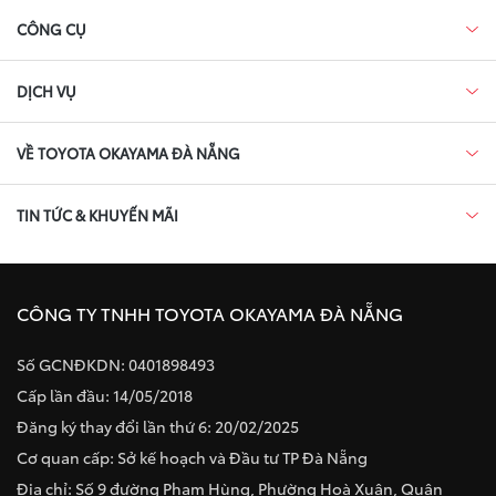
CÔNG CỤ
DỊCH VỤ
VỀ TOYOTA OKAYAMA ĐÀ NẴNG
TIN TỨC & KHUYẾN MÃI
CÔNG TY TNHH TOYOTA OKAYAMA ĐÀ NẴNG
Số GCNĐKDN: 0401898493
Cấp lần đầu: 14/05/2018
Đăng ký thay đổi lần thứ 6: 20/02/2025
Cơ quan cấp: Sở kế hoạch và Đầu tư TP Đà Nẵng
Địa chỉ: Số 9 đường Phạm Hùng, Phường Hoà Xuân, Quận