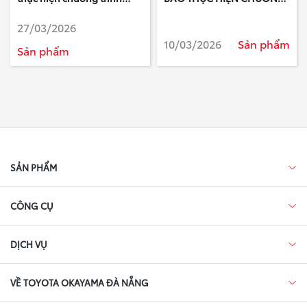
triệu hồi “Cập nhật phần
TRÌNH LÀM HÀI LÒNG
27/03/2026
mềm điều khiển hộp số tự
KHÁCH HÀNG ĐỂ KIỂM TRA
động trên xe Toyota Land
HOẶC THAY THẾ CAMERA
10/03/2026
Sản phẩm
Sản phẩm
Cruiser 300”
TRƯỚC VÀ HAI BÊN TRÁI
PHẢI TRÊN XE CAMRY
SẢN PHẨM
CÔNG CỤ
DỊCH VỤ
VỀ TOYOTA OKAYAMA ĐÀ NẴNG