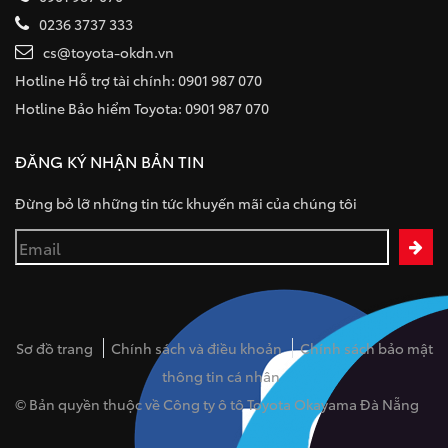
0236 3737 333
cs@toyota-okdn.vn
Hotline Hỗ trợ tài chính: 0901 987 070
Hotline Bảo hiểm Toyota: 0901 987 070
ĐĂNG KÝ NHẬN BẢN TIN
Đừng bỏ lỡ những tin tức khuyến mãi của chúng tôi
Sơ đồ trang
Chính sách và điều khoản
Chính sách bảo mật
thông tin cá nhân
© Bản quyền thuộc về Công ty ô tô Toyota Okayama Đà Nẵng