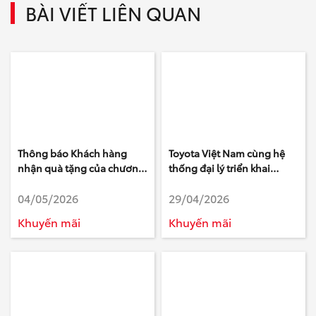
BÀI VIẾT LIÊN QUAN
Thông báo Khách hàng
Toyota Việt Nam cùng hệ
nhận quà tặng của chương
thống đại lý triển khai
trình Tri ân Khách hàng làm
chương trình khuyến mại
04/05/2026
29/04/2026
khảo sát của Toyota - Tháng
tháng 5/2026
3 Năm 2026
Khuyến mãi
Khuyến mãi