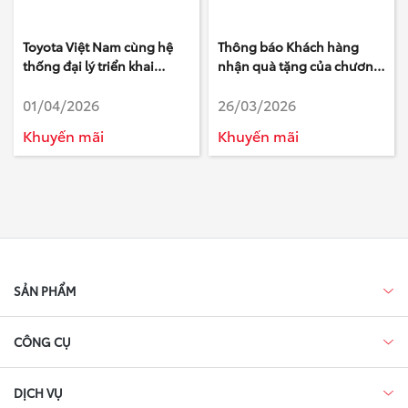
Toyota Việt Nam cùng hệ
Thông báo Khách hàng
thống đại lý triển khai
nhận quà tặng của chương
chương trình khuyến mại
trình Tri ân Khách hàng làm
01/04/2026
26/03/2026
tháng 4/2026
khảo sát của Toyota - Tháng
2 Năm 2026
Khuyến mãi
Khuyến mãi
SẢN PHẨM
CÔNG CỤ
DỊCH VỤ