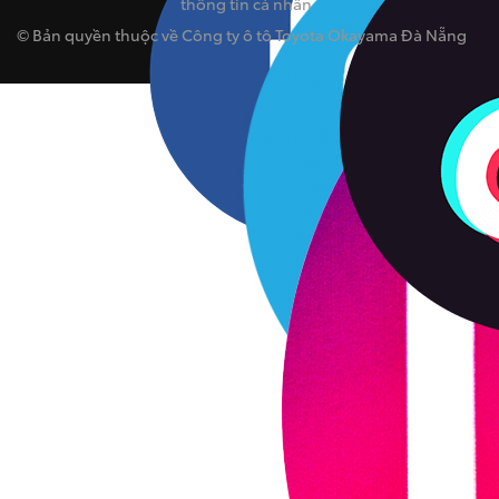
thông tin cá nhân
© Bản quyền thuộc về Công ty ô tô Toyota Okayama Đà Nẵng