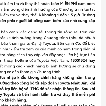
sẽ kiểm tra và thay thế hoàn toàn
MIỄN PHÍ
cụm bơm
e nằm trong diện ảnh hưởng của Chương trình tại tất
 kiểm tra và thay thế là
khoảng 1 đến 1.5 giờ
.
Trường
bên phía người
lái bằng cụm bơm của nhà
cung cấp
ên cạnh việc đăng tải thông tin rộng rãi trên các
 các xe ảnh hưởng trong Chương trình (như đã nêu ở
báo tham gia từ Đại lý Toyota. Bên cạnh đó, để biết
g như kiểm tra xem xe của mình có nằm trong diện bị
tra bằng cách truy cập vào
đây
hoặc liên hệ trực tiếp
ện thoại
hotline
của Toyota Việt Nam:
18001524 hay
V rất mong các khách hàng bị ảnh hưởng sẽ chủ động
 mang xe đến tham gia Chương trình.
Altis nhập khẩu không chính hãng không nằm trong
hưởng
theo công bố từ Tập đoàn Toyota Nhật Bản
, khi
ỗ trợ liên hệ với TMC để xác nhận thông tin. Sau khi
 Toyota sẽ tiến hành kiểm tra và thay thế miễn phí
cho khách hàng.
 hiện trách nhiệm của Toyota đối với sự an toàn của