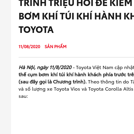
TRÌNH TRIỆU HỒI ĐỂ KIỂM
BƠM KHÍ TÚI KHÍ HÀNH K
TOYOTA
11/08/2020
SẢN PHẨM
Hà Nội, ngày 1
1
/8/2020
-
Toyota Việt Nam cập nhậ
thế cụm bơm khí túi khí hành khách phía trước trê
(sau đây gọi là Chương trình).
Theo thông tin do 
và số lượng xe Toyota Vios và Toyota Corolla Alti
sau: