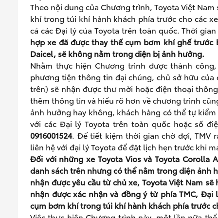
Theo nội dung của Chương trình, Toyota Việt Nam 
khí trong túi khí hành khách phía trước cho các x
cả các Đại lý của Toyota trên toàn quốc. Thời gian
hợp xe đã được thay thế cụm bơm
khí
ghế trước
Daicel
, sẽ không nằm trong diện bị ảnh hưởng.
Nhằm thực hiện Chương trình được thành công, b
phương tiện thông tin đại chúng, chủ sở hữu của
trên) sẽ nhận được thư mời hoặc điện thoại thông 
thêm thông tin và hiểu rõ hơn về chương trình cũn
ảnh hưởng hay không, khách hàng có thể tự kiểm 
với các Đại lý Toyota trên toàn quốc hoặc số đi
0916001524
. Để tiết kiệm thời gian chờ đợi, TM
liên hệ với đại lý Toyota để đặt lịch hẹn trước khi
Đối với những xe Toyota Vios
và To
yota
Corolla 
danh sách trên
nhưng có thể nằm
trong diện ảnh 
nhận được yêu cầu từ
chủ xe, Toyota Việt Nam sẽ h
nhận được xác nhận và đồng ý từ phía TMC, Đại lý
cụm bơm khí trong túi khí hành khách phía trước 
Việc thực hiện Chương trình này, một lần nữa thể