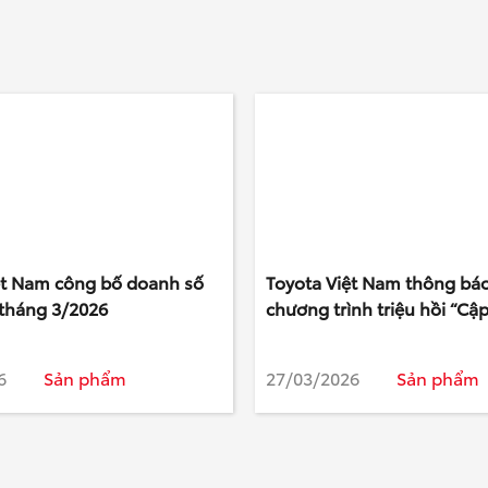
ệt Nam công bố doanh số
Toyota Việt Nam thông báo
tháng 3/2026
chương trình triệu hồi “Cậ
phần mềm điều khiển hộp 
động trên xe Toyota Land C
6
Sản phẩm
27/03/2026
Sản phẩm
300”