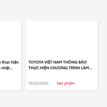
 thực hiện
TOYOTA VIỆT NAM THÔNG BÁO
p nhật
THỰC HIỆN CHƯƠNG TRÌNH LÀM
số tự
HÀI LÒNG KHÁCH HÀNG ĐỂ KIỂM
ruiser
TRA HOẶC THAY THẾ CAMERA
10/03/2026
Sản phẩm
TRƯỚC VÀ HAI BÊN TRÁI PHẢI TRÊN
XE CAMRY