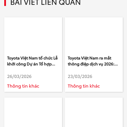
BÀI VIẾT LIÊN QUAN
Toyota Việt Nam tổ chức Lễ
Toyota Việt Nam ra mắt
khởi công Dự án Tổ hợp
thông điệp dịch vụ 2026:
Văn phòng làm việc mới tại
“Triệu niềm tin – Yên tâm
26/03/2026
23/03/2026
tỉnh Phú Thọ
một điểm đến”
Thông tin khác
Thông tin khác