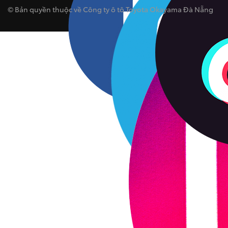
© Bản quyền thuộc về Công ty ô tô Toyota Okayama Đà Nẵng