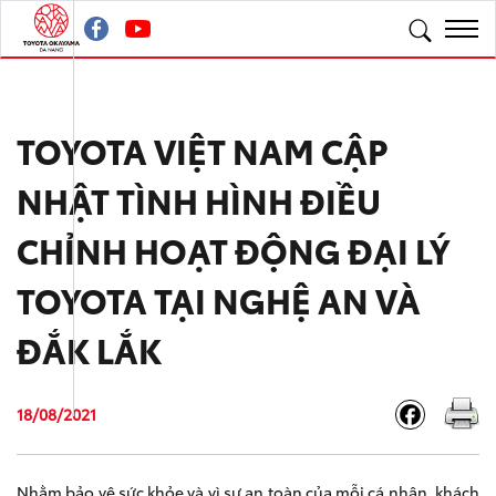
TOYOTA VIỆT NAM CẬP
NHẬT TÌNH HÌNH ĐIỀU
CHỈNH HOẠT ĐỘNG ĐẠI LÝ
TOYOTA TẠI NGHỆ AN VÀ
ĐẮK LẮK
18/08/2021
Nhằm bảo vệ sức khỏe và vì sự an toàn của mỗi cá nhân, khách