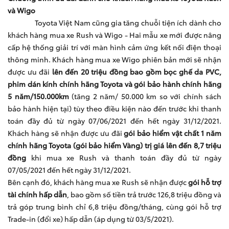
và Wigo
Toyota Việt Nam cũng gia tăng chuỗi tiện ích dành cho
khách hàng mua xe Rush và Wigo - Hai mẫu xe mới được nâng
cấp hệ thống giải trí với màn hình cảm ứng kết nối điện thoại
thông minh. Khách hàng mua xe Wigo phiên bản mới sẽ nhận
được ưu đãi
lên đến 20 triệu đồng bao gồm bọc ghế da PVC,
phim dán kính chính hãng Toyota và gói bảo hành chính hãng
5 năm/150.000km
(tăng 2 năm/ 50.000 km so với chính sách
bảo hành hiện tại) tùy theo điều kiện nào đến trước khi thanh
toán đầy đủ từ ngày 07/06/2021 đến hết ngày 31/12/2021.
Khách hàng sẽ nhận được ưu đãi
gói bảo hiểm vật chất 1 năm
chính hãng Toyota (gói bảo hiểm Vàng) trị giá lên đến 8,7 triệu
đồng
khi mua xe Rush và thanh toán đầy đủ từ ngày
07/05/2021 đến hết ngày 31/12/2021.
Bên cạnh đó, khách hàng mua xe Rush sẽ nhận được
gói hỗ trợ
tài chính hấp dẫn
, bao gồm số tiền trả trước 126,8 triệu đồng và
trả góp trung bình chỉ 6,8 triệu đồng/tháng, cùng gói hỗ trợ
Trade-in (đổi xe) hấp dẫn (áp dụng từ 03/5/2021).