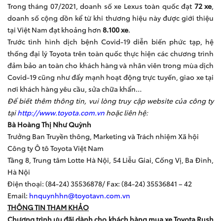
Trong tháng 07/2021, doanh số xe Lexus toàn quốc đạt
72 xe
,
doanh số cộng dồn kể từ khi thương hiệu này được giới thiệu
tại Việt Nam đạt khoảng hơn
8.100 xe
.
Trước tình hình dịch bệnh Covid-19 diễn biến phức tạp, hệ
thống đại lý Toyota trên toàn quốc thực hiện các chương trình
đảm bảo an toàn cho khách hàng và nhân viên trong mùa dịch
Covid-19 cũng như đẩy mạnh hoạt động trực tuyến, giao xe tại
nơi khách hàng yêu cầu, sửa chữa khẩn…
Để biết thêm thông tin, vui lòng truy cập website của công ty
tại
http://www.toyota.com.vn
hoặc liên hệ:
Bà Hoàng Thị Như Quỳnh
Trưởng Ban Truyền thông, Marketing và Trách nhiệm Xã hội
Công ty Ô tô Toyota Việt Nam
Tầng 8, Trung tâm Lotte Hà Nội, 54 Liễu Giai, Cống Vị, Ba Đình,
Hà Nội
Điện thoại: (84-24) 35536878/ Fax: (84-24) 35536841 – 42
Email:
hnquynhhn@toyotavn.com.vn
THÔNG TIN THAM KHẢO
Chương trình ưu đãi dành cho khách hàng mua xe Toyota Rush