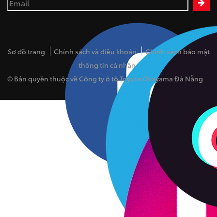
Sơ đồ trang
Chính sách và điều khoản
Chính sách bảo mật
thông tin cá nhân
© Bản quyền thuộc về Công ty ô tô Toyota Okayama Đà Nẵng