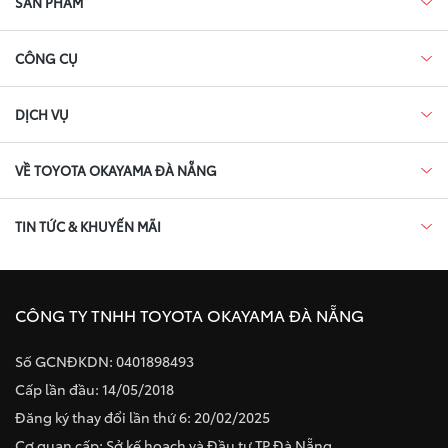
SẢN PHẨM
CÔNG CỤ
DỊCH VỤ
VỀ TOYOTA OKAYAMA ĐÀ NẴNG
TIN TỨC & KHUYẾN MÃI
CÔNG TY TNHH TOYOTA OKAYAMA ĐÀ NẴNG
Số GCNĐKDN: 0401898493
Cấp lần đầu: 14/05/2018
Đăng ký thay đổi lần thứ 6: 20/02/2025
Cơ quan cấp: Sở kế hoạch và Đầu tư TP Đà Nẵng