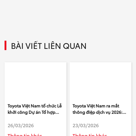
BÀI VIẾT LIÊN QUAN
Toyota Việt Nam tổ chức Lễ
Toyota Việt Nam ra mắt
khởi công Dự án Tổ hợp
thông điệp dịch vụ 2026:
Văn phòng làm việc mới tại
“Triệu niềm tin – Yên tâm
26/03/2026
23/03/2026
tỉnh Phú Thọ
một điểm đến”
Thông tin khác
Thông tin khác