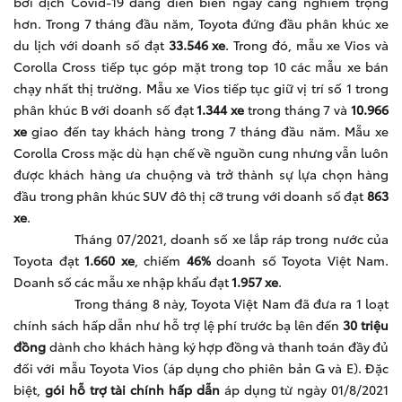
bởi dịch Covid-19 đang diễn biến ngày càng nghiêm trọng
hơn. Trong 7 tháng đầu năm, Toyota đứng đầu phân khúc xe
du lịch với doanh số đạt
33.546 xe
. Trong đó, mẫu xe Vios và
Corolla Cross tiếp tục góp mặt trong top 10 các mẫu xe bán
chạy nhất thị trường. Mẫu xe Vios tiếp tục giữ vị trí số 1 trong
phân khúc B với doanh số đạt
1.344 xe
trong tháng 7 và
10.966
xe
giao đến tay khách hàng trong 7 tháng đầu năm. Mẫu xe
Corolla Cross mặc dù hạn chế về nguồn cung nhưng vẫn luôn
được khách hàng ưa chuộng và trở thành sự lựa chọn hàng
đầu trong phân khúc SUV đô thị cỡ trung với doanh số đạt
863
xe
.
Tháng 07/2021, doanh số xe lắp ráp trong nước của
Toyota đạt
1.660
xe
, chiếm
46
%
doanh số Toyota Việt Nam.
Doanh số các mẫu xe nhập khẩu đạt
1.957
xe
.
Trong tháng 8 này, Toyota Việt Nam đã đưa ra 1 loạt
chính sách hấp dẫn như hỗ trợ lệ phí trước bạ lên đến
30 triệu
đồng
dành cho khách hàng ký hợp đồng và thanh toán đầy đủ
đối với mẫu Toyota Vios (áp dụng cho phiên bản G và E). Đặc
biệt,
gói hỗ trợ tài chính hấp dẫn
áp dụng từ ngày 01/8/2021