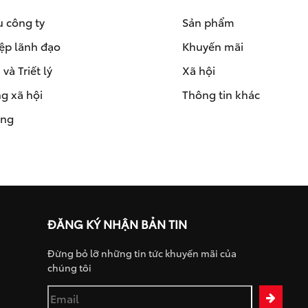
u công ty
Sản phẩm
ệp lãnh đạo
Khuyến mãi
và Triết lý
Xã hội
g xã hội
Thông tin khác
ụng
ĐĂNG KÝ NHẬN BẢN TIN
Đừng bỏ lỡ những tin tức khuyến mãi của
chúng tôi