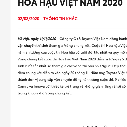
HOA HẬU VIỆT NAM 2020
02/03/2020
THÔNG TIN KHÁC
Hà Nội, ngày 11/11
/2020
– Công ty Ô tô Toyota Việt Nam đồng hành
vận chuyển
thí sinh tham gia Vòng chung kết. Cuộc thi Hoa hậu Vi
năm ấn tượng của cuộc thi Hoa hậu có tuổi đời lâu nhất và quy mô 
Vòng chung kết cuộc thi Hoa hậu Việt Nam 2020 diễn ra từ ngày 5 đ
sinh xuất sắc nhất sẽ tham gia các vòng thi phụ như Người Đẹp thờ
đêm chung kết diễn ra vào ngày 20 tháng 11. Năm nay, Toyota Việt N
thành đơn vị cung cấp vận chuyển đồng hành cùng cuộc thi. 9 chiế
Camry và Innova với thiết kế trẻ trung và không gian rộng rãi sẽ c
trong khuôn khổ Vòng chung kết.
Toyota Việt Nam đồng hành cùn