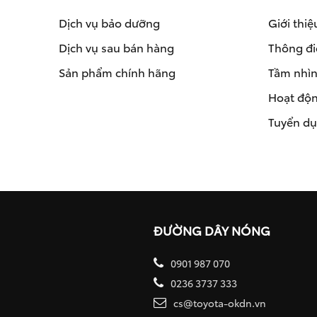
Dịch vụ bảo dưỡng
Giới thiệ
Dịch vụ sau bán hàng
Thông đi
Sản phẩm chính hãng
Tầm nhìn 
Hoạt độn
Tuyển d
ĐƯỜNG DÂY NÓNG
0901 987 070
0236 3737 333
cs@toyota-okdn.vn