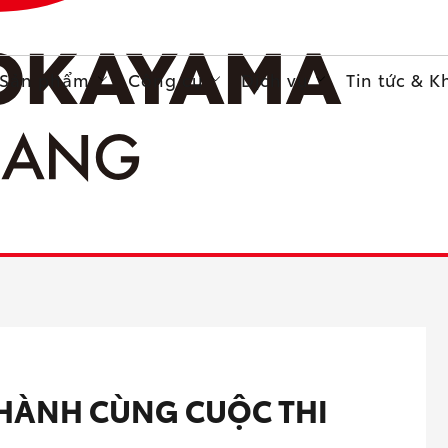
Sản phẩm
Công cụ
Dịch vụ
Tin tức & 
HÀNH CÙNG CUỘC THI