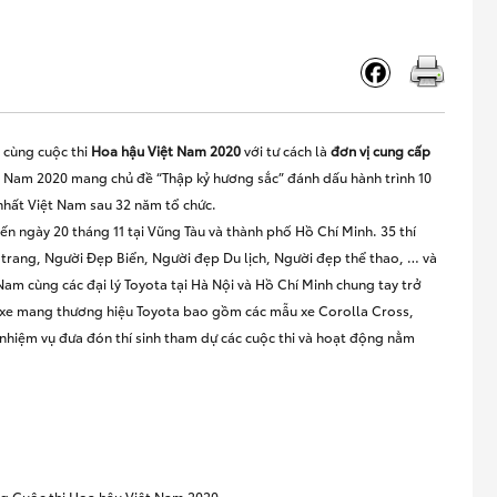
 cùng cuộc thi
Hoa hậu Việt Nam 2020
với tư cách là
đơn vị cung cấp
ệt Nam 2020 mang chủ đề “Thập kỷ hương sắc” đánh dấu hành trình 10
nhất Việt Nam sau 32 năm tổ chức.
ến ngày 20 tháng 11 tại Vũng Tàu và thành phố Hồ Chí Minh. 35 thí
i trang, Người Đẹp Biển, Người đẹp Du lịch, Người đẹp thể thao, … và
am cùng các đại lý Toyota tại Hà Nội và Hồ Chí Minh chung tay trở
c xe mang thương hiệu Toyota bao gồm các mẫu xe Corolla Cross,
ó nhiệm vụ đưa đón thí sinh tham dự các cuộc thi và hoạt động nằm
g Cuộc thi Hoa hậu Việt Nam 2020