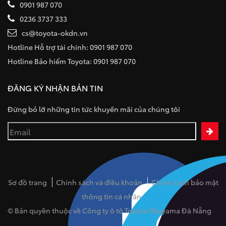
0901 987 070
0236 3737 333
cs@toyota-okdn.vn
Hotline Hỗ trợ tài chính: 0901 987 070
Hotline Bảo hiểm Toyota: 0901 987 070
ĐĂNG KÝ NHẬN BẢN TIN
Đừng bỏ lỡ những tin tức khuyến mãi của chúng tôi
Sơ đồ trang
Chính sách và điều khoản
Chính sách bảo mật
thông tin cá nhân
© Bản quyền thuộc về Công ty ô tô Toyota Okayama Đà Nẵng