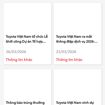
Toyota Việt Nam tổ chức Lễ
Toyota Việt Nam ra mắt
khởi công Dự án Tổ hợp
thông điệp dịch vụ 2026:
Văn phòng làm việc mới tại
“Triệu niềm tin – Yên tâm
26/03/2026
23/03/2026
tỉnh Phú Thọ
một điểm đến”
Thông tin khác
Thông tin khác
Thông báo trúng thưởng
Toyota Việt Nam vinh dự