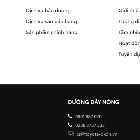
Dịch vụ bảo dưỡng
Giới thiệ
Dịch vụ sau bán hàng
Thông đi
Sản phẩm chính hãng
Tầm nhìn 
Hoạt độn
Tuyển d
ĐƯỜNG DÂY NÓNG
0901 987 070
0236 3737 333
cs@toyota-okdn.vn