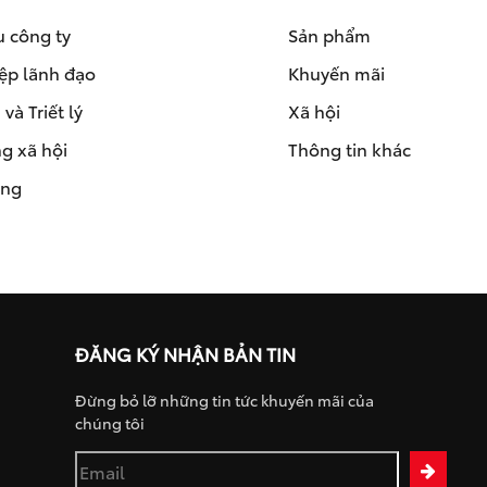
u công ty
Sản phẩm
ệp lãnh đạo
Khuyến mãi
và Triết lý
Xã hội
g xã hội
Thông tin khác
ụng
ĐĂNG KÝ NHẬN BẢN TIN
Đừng bỏ lỡ những tin tức khuyến mãi của
chúng tôi