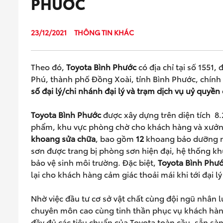
PHƯỚC
23/12/2021
THÔNG TIN KHÁC
Theo đó,
Toyota Bình Ph
ướ
c
có địa chỉ tại số 155
Phú, thành phố Đồng Xoài, tỉnh Bình Phước, chính
s
ố
đ
ạ
i lý/chi nhánh đ
ạ
i lý và tr
ạ
m d
ị
ch v
ụ
u
ỷ
quy
ề
n 
Toyota Bình Ph
ướ
c
được xây dựng trên diện tích 8.
phẩm, khu vực phòng chờ cho khách hàng và xưởng
khoang s
ử
a ch
ữ
a
, bao gồm
12
khoang bảo dưỡng 
sơn được trang bị phòng sơn hiện đại, hệ thống k
bảo vệ sinh môi trường. Đặc biệt,
Toyota Bình Ph
ư
lại cho khách hàng cảm giác thoải mái khi tới đại l
Nhờ việc đầu tư cơ sở vật chất cùng đội ngũ nhân 
chuyên môn cao cùng tinh thần phục vụ khách hà
đầy đủ các tiêu chuẩn của Toyota toàn cầu, sẵn sà