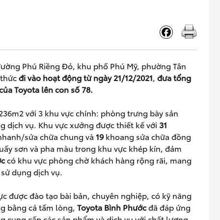
1, đường Phú Riềng Đỏ, khu phố Phú Mỹ, phường Tân
 thức
đi vào hoạt động t
ừ
ngày 21/12/2021
,
đ
ư
a t
ổ
ng
c
ủ
a Toyota lên con s
ố
78.
236m2 với 3 khu vực chính: phòng trưng bày sản
 dịch vụ. Khu vực xưởng được thiết kế với
31
nhanh/sửa chữa chung và
19
khoang sửa chữa đồng
huấy sơn và pha màu trong khu vực khép kín, đảm
ớ
c
có khu vực phòng chờ khách hàng rộng rãi, mang
ý sử dụng dịch vụ.
lực được đào tạo bài bản, chuyên nghiệp, có kỹ năng
ng bằng cả tấm lòng,
Toyota Bình Ph
ướ
c
đã đáp ứng
ng cung cấp các sản phẩm và dịch vụ với chất lượng