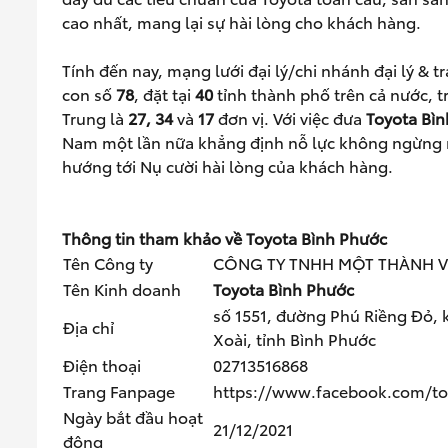
cao nhất, mang lại sự hài lòng cho khách hàng.
Tính đến nay, mạng lưới đại lý/chi nhánh đại lý & t
con số
78
, đặt tại
40
tỉnh thành phố trên cả nước, t
Trung là
27, 34
và
17
đơn vị. Với việc đưa
Toyota Bìn
Nam một lần nữa khẳng định nỗ lực không ngừng m
hướng tới Nụ cười hài lòng của khách hàng.
Thông tin tham kh
ả
o về Toyota Bình Ph
ướ
c
Tên Công ty
CÔNG TY TNHH MỘT THÀNH V
Tên Kinh doanh
Toyota Bình Ph
ướ
c
số 1551, đường Phú Riềng Đỏ,
Địa chỉ
Xoài, tỉnh Bình Phước
Điện thoại
02713516868
Trang Fanpage
https://www.facebook.com/t
Ngày bắt đầu hoạt
21/12/2021
động