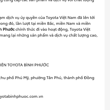
rạm dịch vụ ủy quyền của Toyota Việt Nam đã lên tới
rong đó, lần lượt tại miền Bắc, miền Nam và miền
h Ph
ướ
c
chính thức đi vào hoạt động, Toyota Việt
ang lại những sản phẩm và dịch vụ chất lượng cao,
IÊN TOYOTA BÌNH PHƯỚC
 khu phố Phú Mỹ, phường Tân Phú, thành phố Đồng
oyotabinhphuoc.com.vn