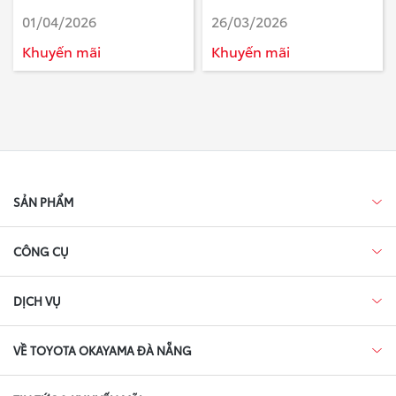
chương trình khuyến mại
trình Tri ân Khách hàng làm
01/04/2026
26/03/2026
tháng 4/2026
khảo sát của Toyota - Tháng
2 Năm 2026
Khuyến mãi
Khuyến mãi
SẢN PHẨM
CÔNG CỤ
DỊCH VỤ
VỀ TOYOTA OKAYAMA ĐÀ NẴNG