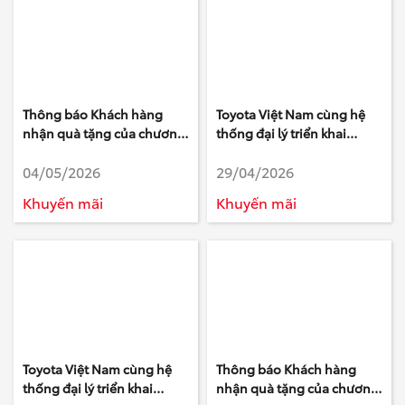
Thông báo Khách hàng
Toyota Việt Nam cùng hệ
nhận quà tặng của chương
thống đại lý triển khai
trình Tri ân Khách hàng làm
chương trình khuyến mại
04/05/2026
29/04/2026
khảo sát của Toyota - Tháng
tháng 5/2026
3 Năm 2026
Khuyến mãi
Khuyến mãi
Toyota Việt Nam cùng hệ
Thông báo Khách hàng
thống đại lý triển khai
nhận quà tặng của chương