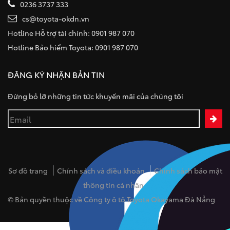
0236 3737 333
cs@toyota-okdn.vn
Hotline Hỗ trợ tài chính: 0901 987 070
Hotline Bảo hiểm Toyota: 0901 987 070
ĐĂNG KÝ NHẬN BẢN TIN
Đừng bỏ lỡ những tin tức khuyến mãi của chúng tôi
Sơ đồ trang
Chính sách và điều khoản
Chính sách bảo mật
thông tin cá nhân
© Bản quyền thuộc về Công ty ô tô Toyota Okayama Đà Nẵng