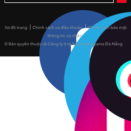
Sơ đồ trang
Chính sách và điều khoản
Chính sách bảo mật
thông tin cá nhân
© Bản quyền thuộc về Công ty ô tô Toyota Okayama Đà Nẵng