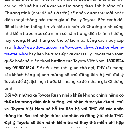
chúng, chủ sở hữu của các xe nằm trong diện ảnh hưởng của
Chương trình (như đã nêu ở trên) sẽ nhận được thư mời hoặc
điện thoại thông báo tham gia từ Đại lý Toyota. Bên cạnh đó,
để biết thêm thông tin và hiểu rõ hơn về Chương trình cũng
như kiểm tra xem xe của mình có nằm trong diện bị ảnh hưởng
hay không, khách hàng có thể tự kiểm tra bằng cách truy cập
vào
http://www.toyota.com.vn/toyota-dich-vu?section=kiem-
tra-trieu-hoi
hay liên hệ trực tiếp với các Đại lý Toyota trên toàn
quốc hoặc số điện thoại
hotline
của Toyota Việt Nam:
18001524
hay 0916001524
. Để tiết kiệm thời gian chờ đợi, TMV rất mong
các khách hàng bị ảnh hưởng sẽ chủ động liên hệ với đại lý
Toyota để đặt lịch hẹn trước khi mang xe đến tham gia Chương
trình.
Đối với những xe Toyota
Rush
nhập khẩu không chính hãng có
thể nằm trong diện ảnh hưởng, khi nhận được yêu cầu từ
chủ
xe, Toyota Việt Nam sẽ hỗ trợ liên hệ với TMC để xác nhận
thông tin. Sau khi nhận được xác nhận và đồng ý từ phía TMC,
Đại lý T
oyota
sẽ
tiến hành kiểm tra và thay thế miễn phí
hộp