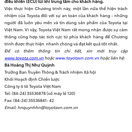
điều khiển (ECU) túi khí trung tâm
cho khách hàng
.
Việc thực hiện Chương trình này, một lần nữa thể hiện trách
nhiệm của Toyota đối với sự an toàn của khách hàng - những
người đã luôn yêu mến và tin dùng sản phẩm của Toyota tại
Việt Nam. Vì vậy, Toyota Việt Nam rất mong nhận được sự cảm
thông cũng hợp tác tích cực từ phía khách hàng để Chương
trình được thực hiện nhanh chóng và đạt kết quả tốt nhất.
Để có thêm thông tin chi tiết, xin mời truy cập
www.toyota.com.vn
hoặc
www.toyotavn.com.vn
hoặc liên hệ:
Bà Hoàng Thị Như Quỳnh
Trưởng Ban Truyền Thông & Trách nhiệm Xã hội
Khối Hoạch định Chiến lược
Công ty ô tô Toyota Việt Nam
Tel: (84-24) 35536878 (số máy lẻ 120)
Fax: (84-24) 35536841- 42
Email:
hnquynhhn@toyotavn.com.vn