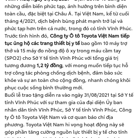
những diễn biến phức tạp, ảnh hưởng trên bình diện
toàn cầu, đặc biệt tại Châu Á. Tại Việt Nam, kể từ cuối
tháng 4/2021, dịch bệnh bùng phát mạnh trở lại và
phức tạp hơn trên cả nước, trong đó có tỉnh Vĩnh Phúc.
Trước tình hình đó,
Công ty Ô tô Toyota
Việt Nam tiếp
tục
ủng hộ các trang thiết bị y tế
bao gồm 10 máy trợ
thở và 15 máy đo nồng độ ô xy trong máu cầm tay
(SPO2) cho Sở Y tế tỉnh Vĩnh Phúc với tổng giá trị
tương đương
1,2 tỷ đồng
, với mong muốn tiếp tục hỗ
trợ công tác phòng chống dịch bệnh, đảm bảo sức
khỏe và sự an toàn cho cộng đồng, nhanh chóng khôi
phục cuộc sống bình thường mới.
Buổi lễ trao tặng diễn ra vào ngày 31/08/2021 tại Sở Y tế
tỉnh Vĩnh Phúc với sự tham gia của đại diện Ủy ban
nhân dân tỉnh Vĩnh Phúc, Sở Y tế tỉnh Vĩnh Phúc, Công
ty Ô tô Toyota Việt Nam và cơ quan báo chí địa
phương. Toyota Việt Nam hi vọng hoạt động này sẽ
góp phần tăng cường nguồn lực thiết bị y tế cho tỉnh