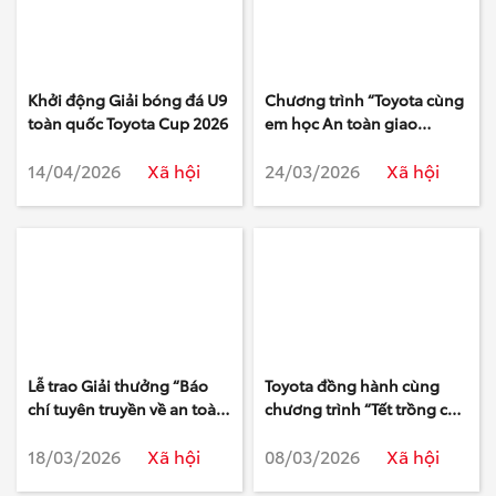
Khởi động Giải bóng đá U9
Chương trình “Toyota cùng
toàn quốc Toyota Cup 2026
em học An toàn giao
thông” năm học 2025 –
14/04/2026
Xã hội
24/03/2026
Xã hội
2026 tiếp tục góp phần
giáo dục nâng cao ý thức
an toàn giao thông cho thế
hệ trẻ
Lễ trao Giải thưởng “Báo
Toyota đồng hành cùng
chí tuyên truyền về an toàn
chương trình “Tết trồng cây
giao thông năm 2025”
đời đời nhớ ơn Bác Hồ”
18/03/2026
Xã hội
08/03/2026
Xã hội
Xuân Bính Ngọ 2026