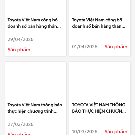
Toyota Việt Nam công bố
Toyota Việt Nam công bố
doanh số bán hàng tháng
doanh số bán hàng tháng
4/2026
3/2026
29/04/2026
01/04/2026
Sản phẩm
Sản phẩm
Toyota Việt Nam thông báo
TOYOTA VIỆT NAM THÔNG
thực hiện chương trình
BÁO THỰC HIỆN CHƯƠNG
triệu hồi “Cập nhật phần
TRÌNH LÀM HÀI LÒNG
27/03/2026
mềm điều khiển hộp số tự
KHÁCH HÀNG ĐỂ KIỂM TRA
động trên xe Toyota Land
HOẶC THAY THẾ CAMERA
10/03/2026
Sản phẩm
Sản phẩm