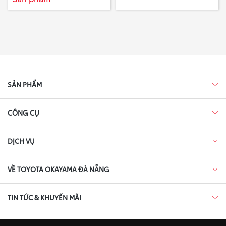
Cruiser 300”
TRƯỚC VÀ HAI BÊN TRÁI
PHẢI TRÊN XE CAMRY
SẢN PHẨM
CÔNG CỤ
DỊCH VỤ
VỀ TOYOTA OKAYAMA ĐÀ NẴNG
TIN TỨC & KHUYẾN MÃI