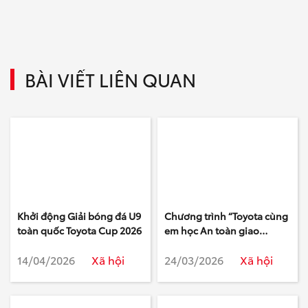
BÀI VIẾT LIÊN QUAN
Khởi động Giải bóng đá U9
Chương trình “Toyota cùng
toàn quốc Toyota Cup 2026
em học An toàn giao
thông” năm học 2025 –
14/04/2026
Xã hội
24/03/2026
Xã hội
2026 tiếp tục góp phần
giáo dục nâng cao ý thức
an toàn giao thông cho thế
hệ trẻ