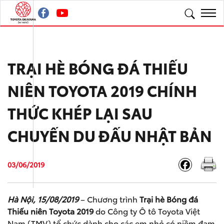
TRẠI HÈ BÓNG ĐÁ THIẾU
NIÊN TOYOTA 2019 CHÍNH
THỨC KHÉP LẠI SAU
CHUYẾN DU ĐẤU NHẬT BẢN
03/06/2019
Hà Nội, 15/08/2019
– Chương trình
Trại hè Bóng đá
Thiếu niên Toyota 2019
do Công ty Ô tô Toyota Việt
Nam (TMV) tổ chức dành cho các em nhỏ có niềm đam