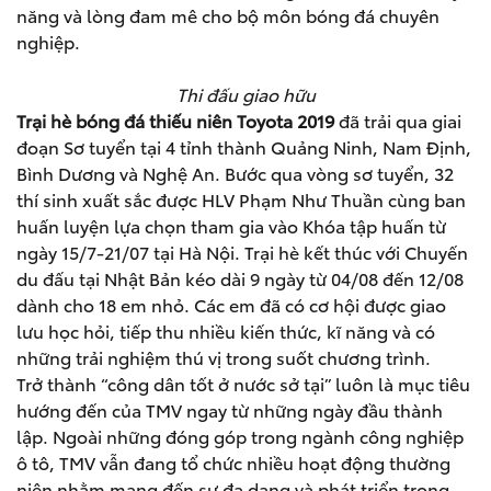
năng và lòng đam mê cho bộ môn bóng đá chuyên
nghiệp.
Thi đấu giao hữu
Trại hè bóng đá thiếu niên Toyota 2019
đã trải qua giai
đoạn Sơ tuyển tại 4 tỉnh thành Quảng Ninh, Nam Định,
Bình Dương và Nghệ An. Bước qua vòng sơ tuyển, 32
thí sinh xuất sắc được HLV Phạm Như Thuần cùng ban
huấn luyện lựa chọn tham gia vào Khóa tập huấn từ
ngày 15/7-21/07 tại Hà Nội. Trại hè kết thúc với Chuyến
du đấu tại Nhật Bản kéo dài 9 ngày từ 04/08 đến 12/08
dành cho 18 em nhỏ. Các em đã có cơ hội được giao
lưu học hỏi, tiếp thu nhiều kiến thức, kĩ năng và có
những trải nghiệm thú vị trong suốt chương trình.
Trở thành “công dân tốt ở nước sở tại” luôn là mục tiêu
hướng đến của TMV ngay từ những ngày đầu thành
lập. Ngoài những đóng góp trong ngành công nghiệp
ô tô, TMV vẫn đang tổ chức nhiều hoạt động thường
niên nhằm mang đến sự đa dạng và phát triển trong