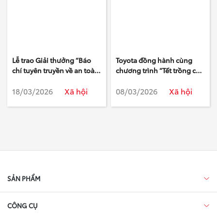
Lễ trao Giải thưởng “Báo
Toyota đồng hành cùng
chí tuyên truyền về an toàn
chương trình “Tết trồng cây
giao thông năm 2025”
đời đời nhớ ơn Bác Hồ”
18/03/2026
Xã hội
08/03/2026
Xã hội
Xuân Bính Ngọ 2026
SẢN PHẨM
CÔNG CỤ