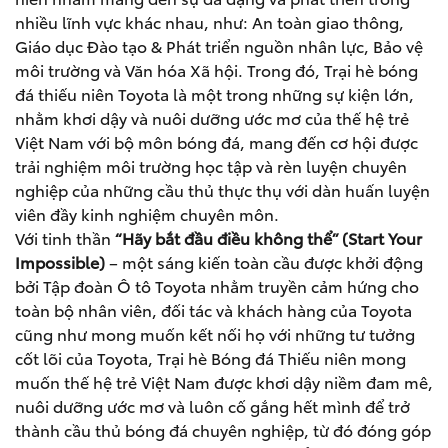
nhiều lĩnh vực khác nhau, như: An toàn giao thông,
Giáo dục Đào tạo & Phát triển nguồn nhân lực, Bảo vệ
môi trường và Văn hóa Xã hội. Trong đó, Trại hè bóng
đá thiếu niên Toyota là một trong những sự kiện lớn,
nhằm khơi dậy và nuôi dưỡng ước mơ của thế hệ trẻ
Việt Nam với bộ môn bóng đá, mang đến cơ hội được
trải nghiệm môi trường học tập và rèn luyện chuyên
nghiệp của những cầu thủ thực thụ với dàn huấn luyện
viên đầy kinh nghiệm chuyên môn.
Với tinh thần
“Hãy bắt đầu điều không thể” (Start Your
Impossible)
– một sáng kiến toàn cầu được khởi động
bởi Tập đoàn Ô tô Toyota nhằm truyền cảm hứng cho
toàn bộ nhân viên, đối tác và khách hàng của Toyota
cũng như mong muốn kết nối họ với những tư tưởng
cốt lõi của Toyota, Trại hè Bóng đá Thiếu niên mong
muốn thế hệ trẻ Việt Nam được khơi dậy niềm đam mê,
nuôi dưỡng ước mơ và luôn cố gắng hết mình để trở
thành cầu thủ bóng đá chuyên nghiệp, từ đó đóng góp