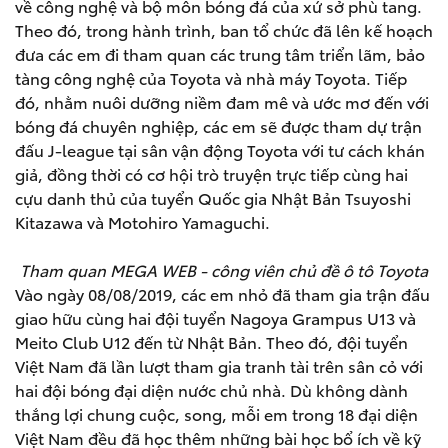
về công nghệ và bộ môn bóng đá của xứ sở phù tang.
Theo đó, trong hành trình, ban tổ chức đã lên kế hoạch
đưa các em đi tham quan các trung tâm triển lãm, bảo
tàng công nghệ của Toyota và nhà máy Toyota. Tiếp
đó, nhằm nuôi dưỡng niềm đam mê và ước mơ đến với
bóng đá chuyên nghiệp, các em sẽ được tham dự trận
đấu J-league tại sân vận động Toyota với tư cách khán
giả, đồng thời có cơ hội trò truyện trực tiếp cùng hai
cựu danh thủ của tuyển Quốc gia Nhật Bản Tsuyoshi
Kitazawa và Motohiro Yamaguchi.
Tham quan MEGA WEB - công viên chủ đề ô tô Toyota
Vào ngày 08/08/2019, các em nhỏ đã tham gia trận đấu
giao hữu cùng hai đội tuyển Nagoya Grampus U13 và
Meito Club U12 đến từ Nhật Bản. Theo đó, đội tuyển
Việt Nam đã lần lượt tham gia tranh tài trên sân cỏ với
hai đội bóng đại diện nước chủ nhà. Dù không dành
thắng lợi chung cuộc, song, mỗi em trong 18 đại diện
Việt Nam đều đã học thêm những bài học bổ ích về kỹ