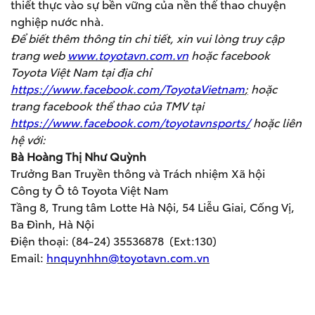
thiết thực vào sự bền vững của nền thể thao chuyện
nghiệp nước nhà.
Để biết thêm thông tin chi tiết, xin vui lòng truy cập
trang web
www.toyotavn.com.vn
hoặc facebook
Toyota Việt Nam tại địa chỉ
https://www.facebook.com/ToyotaVietnam
;
hoặc
trang facebook thể thao của TMV tại
https://www.facebook.com/toyotavnsports/
hoặc liên
hệ với:
Bà Hoàng Thị Như Quỳnh
Trưởng Ban Truyền thông và Trách nhiệm Xã hội
Công ty Ô tô Toyota Việt Nam
Tầng 8, Trung tâm Lotte Hà Nội, 54 Liễu Giai, Cống Vị,
Ba Đình, Hà Nội
Điện thoại: (84-24) 35536878 (Ext:130)
Email:
hnquynhhn@toyotavn.com.vn