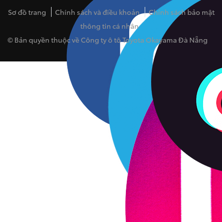
Sơ đồ trang
Chính sách và điều khoản
Chính sách bảo mật
thông tin cá nhân
© Bản quyền thuộc về Công ty ô tô Toyota Okayama Đà Nẵng