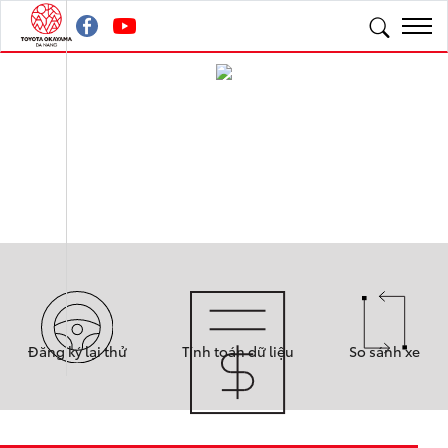
Đăng ký lại thử
Tính toán dữ liệu
So sánh xe