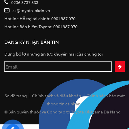
0236 3737 333
cs@toyota-okdn.vn
Hotline Hỗ trợ tài chính: 0901 987 070
Hotline Bảo hiểm Toyota: 0901 987 070
ĐĂNG KÝ NHẬN BẢN TIN
Đừng bỏ lỡ những tin tức khuyến mãi của chúng tôi
Sơ đồ trang
Chính sách và điều khoản
Chính sách bảo mật
thông tin cá nhân
© Bản quyền thuộc về Công ty ô tô Toyota Okayama Đà Nẵng