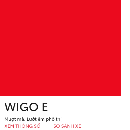
WIGO E
Mượt mà, Lướt êm phố thị
XEM THÔNG SỐ
|
SO SÁNH XE