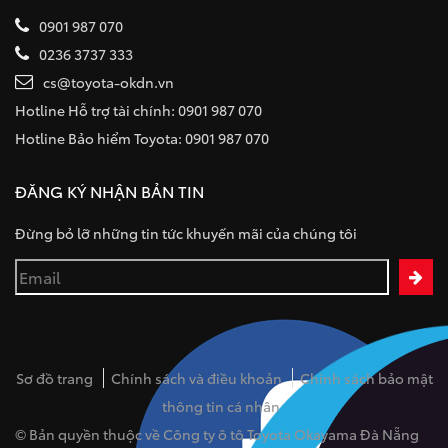
0901 987 070
0236 3737 333
cs@toyota-okdn.vn
Hotline Hỗ trợ tài chính: 0901 987 070
Hotline Bảo hiểm Toyota: 0901 987 070
ĐĂNG KÝ NHẬN BẢN TIN
Đừng bỏ lỡ những tin tức khuyến mãi của chúng tôi
Sơ đồ trang
Chính sách và điều khoản
Chính sách bảo mật
thông tin cá nhân
© Bản quyền thuộc về Công ty ô tô Toyota Okayama Đà Nẵng