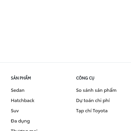
SẢN PHẨM
CÔNG CỤ
Sedan
So sánh sản phẩm
Hatchback
Dự toán chi phí
Suv
Tạp chí Toyota
Đa dụng
Thương mại