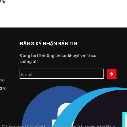
ĐĂNG KÝ NHẬN BẢN TIN
Đừng bỏ lỡ những tin tức khuyến mãi của
chúng tôi
070
 070
© Bản quyền thuộc về Công ty ô tô Toyota Okayama Đà Nẵng