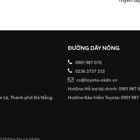
ĐƯỜNG DÂY NÓNG
0901 987 070
0236 3737 333
cs@toyota-okdn.vn
Hotline Hỗ trợ tài chính: 0901 987 
ẩm Lệ, Thành phố Đà Nẵng.
Hotline Bảo hiểm Toyota: 0901 987
 thông tin cá nhân