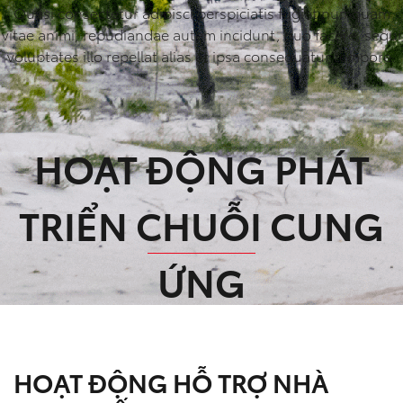
Quasi consectetur adipisci perspiciatis fugiat numquam
vitae animi, repudiandae autem incidunt, quo facere, sequi
voluptates illo repellat alias et ipsa consequatur tempore.
HOẠT ĐỘNG PHÁT
TRIỂN CHUỖI CUNG
ỨNG
HOẠT ĐỘNG HỖ TRỢ NHÀ