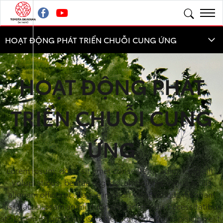
HOẠT ĐỘNG PHÁT
TRIỂN CHUỖI CUNG
ỨNG
Lorem ipsum, dolor sit amet consectetur adipisicing elit.
Voluptatibus, beatae eligendi ab dolores minus facilis
aliquam officia at. Itaque impedit voluptatibus magnam
iusto alias ipsam animi ducimus perferendis necessitatibus
at? Lorem ipsum dolor, sit amet consectetur adipisicing elit.