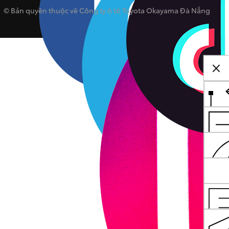
© Bản quyền thuộc về Công ty ô tô Toyota Okayama Đà Nẵng