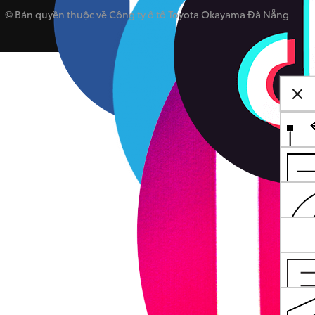
© Bản quyền thuộc về Công ty ô tô Toyota Okayama Đà Nẵng