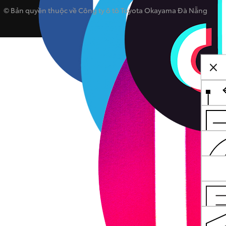
© Bản quyền thuộc về Công ty ô tô Toyota Okayama Đà Nẵng