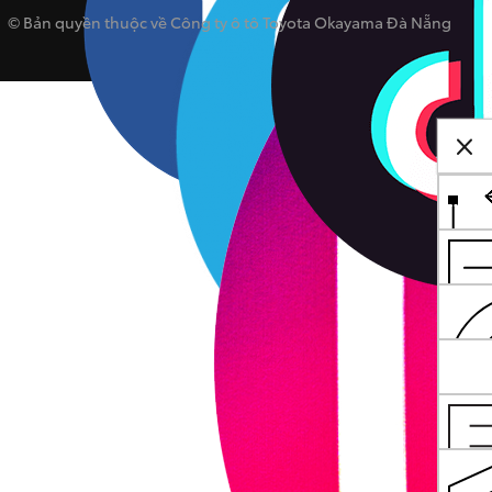
© Bản quyền thuộc về Công ty ô tô Toyota Okayama Đà Nẵng