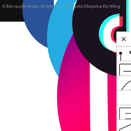
© Bản quyền thuộc về Công ty ô tô Toyota Okayama Đà Nẵng