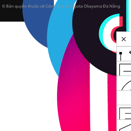
© Bản quyền thuộc về Công ty ô tô Toyota Okayama Đà Nẵng