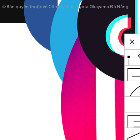
© Bản quyền thuộc về Công ty ô tô Toyota Okayama Đà Nẵng