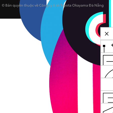
© Bản quyền thuộc về Công ty ô tô Toyota Okayama Đà Nẵng