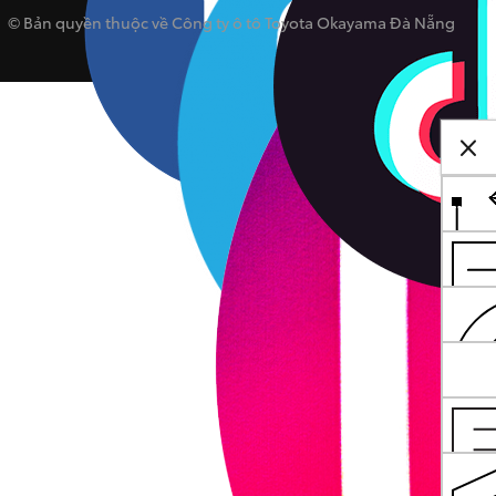
© Bản quyền thuộc về Công ty ô tô Toyota Okayama Đà Nẵng