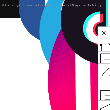
© Bản quyền thuộc về Công ty ô tô Toyota Okayama Đà Nẵng