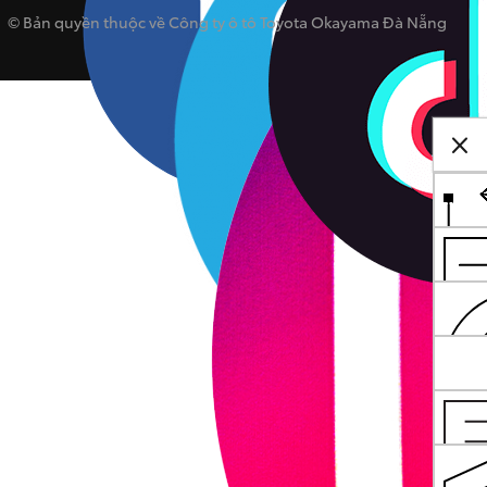
© Bản quyền thuộc về Công ty ô tô Toyota Okayama Đà Nẵng