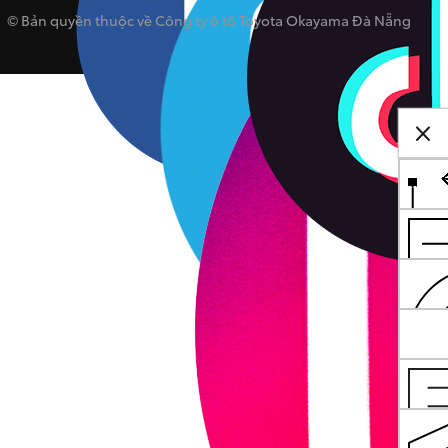
© Bản quyền thuộc về Công ty ô tô Toyota Okayama Đà Nẵng