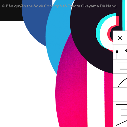
© Bản quyền thuộc về Công ty ô tô Toyota Okayama Đà Nẵng