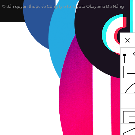
© Bản quyền thuộc về Công ty ô tô Toyota Okayama Đà Nẵng