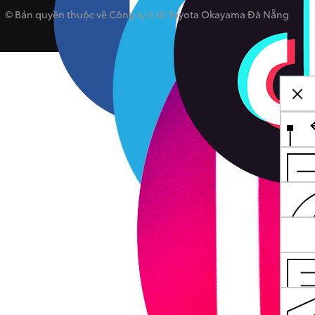
© Bản quyền thuộc về Công ty ô tô Toyota Okayama Đà Nẵng