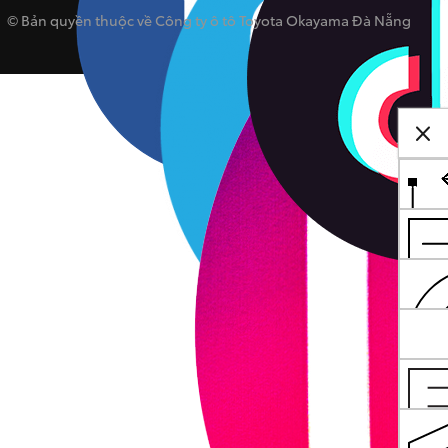
© Bản quyền thuộc về Công ty ô tô Toyota Okayama Đà Nẵng