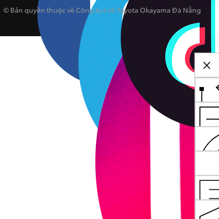
© Bản quyền thuộc về Công ty ô tô Toyota Okayama Đà Nẵng