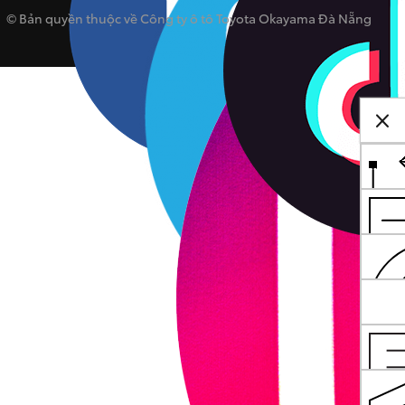
© Bản quyền thuộc về Công ty ô tô Toyota Okayama Đà Nẵng