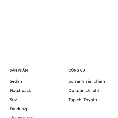
SẢN PHẨM
CÔNG CỤ
Sedan
So sánh sản phẩm
Hatchback
Dự toán chi phí
Suv
Tạp chí Toyota
Đa dụng
Thương mại