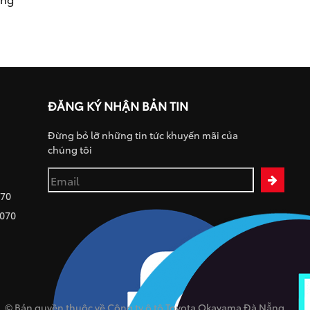
ĐĂNG KÝ NHẬN BẢN TIN
Đừng bỏ lỡ những tin tức khuyến mãi của
chúng tôi
070
 070
© Bản quyền thuộc về Công ty ô tô Toyota Okayama Đà Nẵng