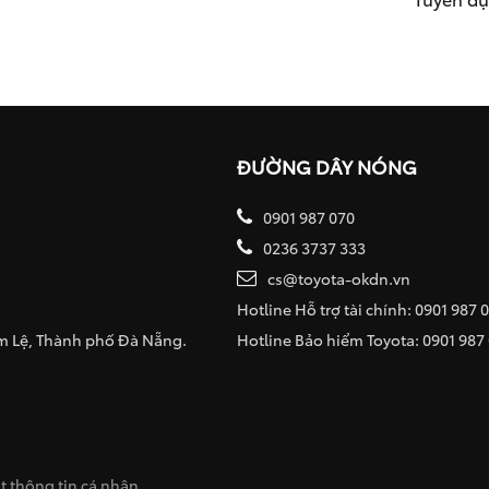
ĐƯỜNG DÂY NÓNG
0901 987 070
0236 3737 333
cs@toyota-okdn.vn
Hotline Hỗ trợ tài chính: 0901 987 
ẩm Lệ, Thành phố Đà Nẵng.
Hotline Bảo hiểm Toyota: 0901 987
 thông tin cá nhân