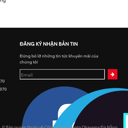
ĐĂNG KÝ NHẬN BẢN TIN
Đừng bỏ lỡ những tin tức khuyến mãi của
chúng tôi
070
 070
© Bản quyền thuộc về Công ty ô tô Toyota Okayama Đà Nẵng