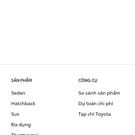
SẢN PHẨM
CÔNG CỤ
Sedan
So sánh sản phẩm
Hatchback
Dự toán chi phí
Suv
Tạp chí Toyota
Đa dụng
Thương mại