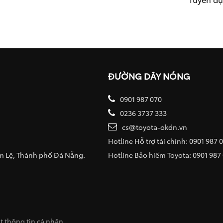
ĐƯỜNG DÂY NÓNG
0901 987 070
0236 3737 333
cs@toyota-okdn.vn
Hotline Hỗ trợ tài chính: 0901 987 
ẩm Lệ, Thành phố Đà Nẵng.
Hotline Bảo hiểm Toyota: 0901 987
 thông tin cá nhân