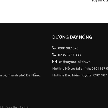
ĐƯỜNG DÂY NÓNG
0901 987 070
0236 3737 333
cs@toyota-okdn.vn
Hotline Hỗ trợ tài chính: 0901 987 
ẩm Lệ, Thành phố Đà Nẵng.
Hotline Bảo hiểm Toyota: 0901 987
 thông tin cá nhân