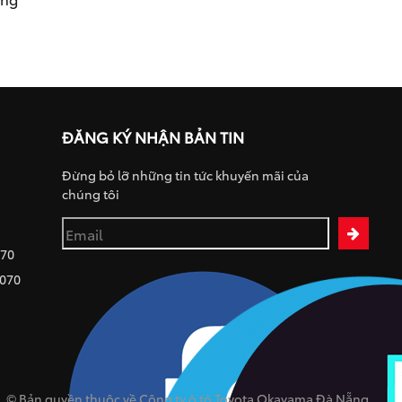
ĐĂNG KÝ NHẬN BẢN TIN
Đừng bỏ lỡ những tin tức khuyến mãi của
chúng tôi
070
 070
© Bản quyền thuộc về Công ty ô tô Toyota Okayama Đà Nẵng