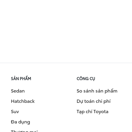
SẢN PHẨM
CÔNG CỤ
Sedan
So sánh sản phẩm
Hatchback
Dự toán chi phí
Suv
Tạp chí Toyota
Đa dụng
Thương mại