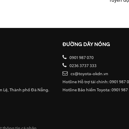
ĐƯỜNG DÂY NÓNG
0901 987 070
0236 3737 333
cs@toyota-okdn.vn
Hotline Hỗ trợ tài chính: 0901 987 
ẩm Lệ, Thành phố Đà Nẵng.
Hotline Bảo hiểm Toyota: 0901 987
 thông tin cá nhân