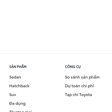
SẢN PHẨM
CÔNG CỤ
Sedan
So sánh sản phẩm
Hatchback
Dự toán chi phí
Suv
Tạp chí Toyota
Đa dụng
Thương mại