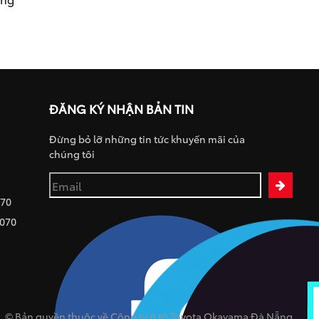
ĐĂNG KÝ NHẬN BẢN TIN
Đừng bỏ lỡ những tin tức khuyến mãi của
chúng tôi
070
 070
© Bản quyền thuộc về Công ty ô tô Toyota Okayama Đà Nẵng