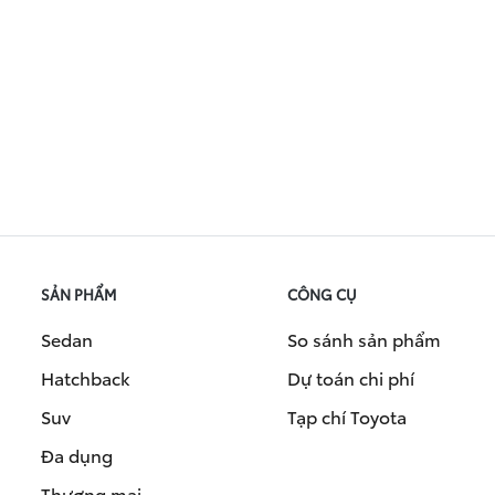
SẢN PHẨM
CÔNG CỤ
Sedan
So sánh sản phẩm
Hatchback
Dự toán chi phí
Suv
Tạp chí Toyota
Đa dụng
Thương mại