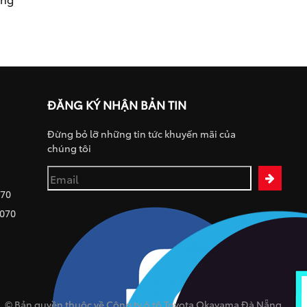
ĐĂNG KÝ NHẬN BẢN TIN
Đừng bỏ lỡ những tin tức khuyến mãi của
chúng tôi
070
 070
© Bản quyền thuộc về Công ty ô tô Toyota Okayama Đà Nẵng