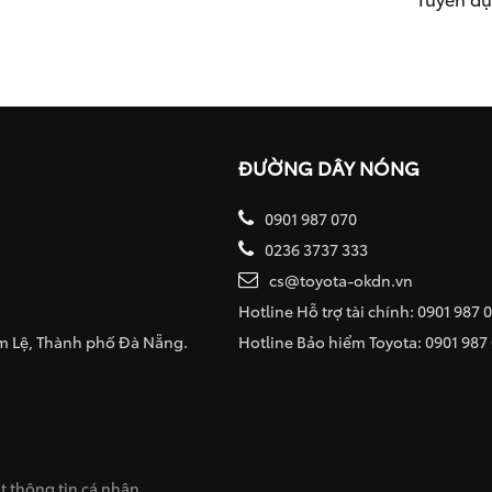
ĐƯỜNG DÂY NÓNG
0901 987 070
0236 3737 333
cs@toyota-okdn.vn
Hotline Hỗ trợ tài chính: 0901 987 
ẩm Lệ, Thành phố Đà Nẵng.
Hotline Bảo hiểm Toyota: 0901 987
 thông tin cá nhân