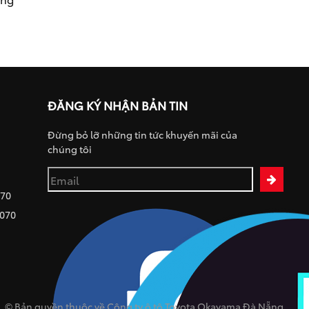
ĐĂNG KÝ NHẬN BẢN TIN
Đừng bỏ lỡ những tin tức khuyến mãi của
chúng tôi
070
 070
© Bản quyền thuộc về Công ty ô tô Toyota Okayama Đà Nẵng