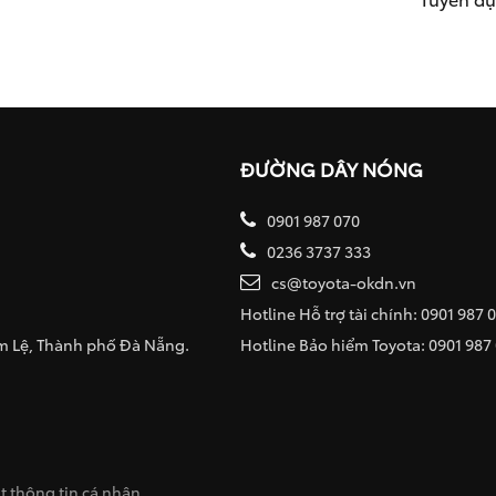
ĐƯỜNG DÂY NÓNG
0901 987 070
0236 3737 333
cs@toyota-okdn.vn
Hotline Hỗ trợ tài chính: 0901 987 
ẩm Lệ, Thành phố Đà Nẵng.
Hotline Bảo hiểm Toyota: 0901 987
 thông tin cá nhân