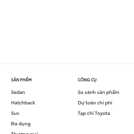
SẢN PHẨM
CÔNG CỤ
Sedan
So sánh sản phẩm
Hatchback
Dự toán chi phí
Suv
Tạp chí Toyota
Đa dụng
Thương mại