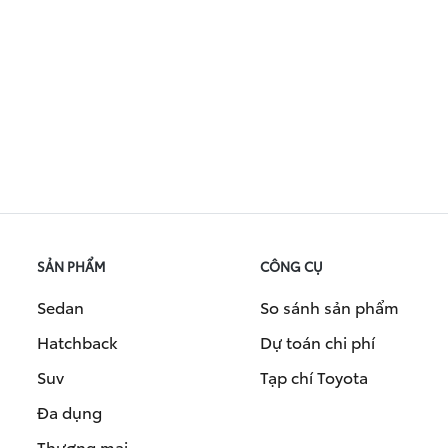
SẢN PHẨM
CÔNG CỤ
Sedan
So sánh sản phẩm
Hatchback
Dự toán chi phí
Suv
Tạp chí Toyota
Đa dụng
Thương mại