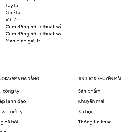
Tay lái
Ghế lái
Vô lăng
Cụm đồng hồ kĩ thuật số
Cụm đồng hồ kĩ thuật số
Màn hình giải trí
A OKAYAMA ĐÀ NẴNG
TIN TỨC & KHUYẾN MÃI
u công ty
Sản phẩm
ệp lãnh đạo
Khuyến mãi
và Triết lý
Xã hội
g xã hội
Thông tin khác
ụng