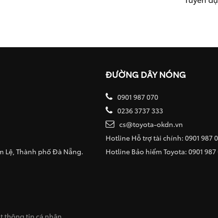
ĐƯỜNG DÂY NÓNG
0901 987 070
0236 3737 333
cs@toyota-okdn.vn
Hotline Hỗ trợ tài chính: 0901 987 
ẩm Lệ, Thành phố Đà Nẵng.
Hotline Bảo hiểm Toyota: 0901 987
 thông tin cá nhân