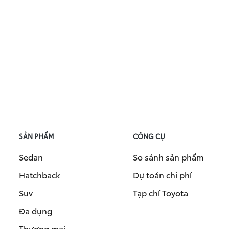
SẢN PHẨM
CÔNG CỤ
Sedan
So sánh sản phẩm
Hatchback
Dự toán chi phí
Suv
Tạp chí Toyota
Đa dụng
Thương mại