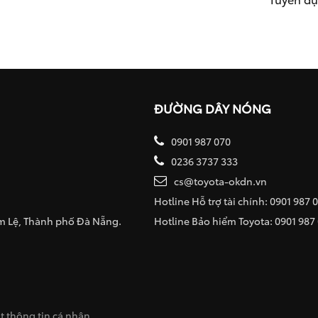
ĐƯỜNG DÂY NÓNG
0901 987 070
0236 3737 333
cs@toyota-okdn.vn
Hotline Hỗ trợ tài chính: 0901 987 
ẩm Lệ, Thành phố Đà Nẵng.
Hotline Bảo hiểm Toyota: 0901 987
 thông tin cá nhân