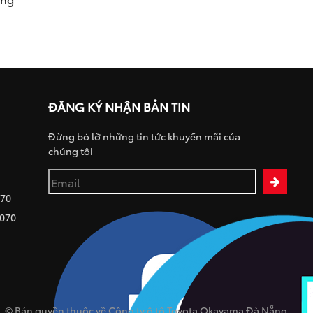
ĐĂNG KÝ NHẬN BẢN TIN
Đừng bỏ lỡ những tin tức khuyến mãi của
chúng tôi
070
 070
© Bản quyền thuộc về Công ty ô tô Toyota Okayama Đà Nẵng