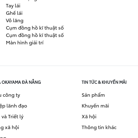
Tay lái
Ghế lái
Vô lăng
Cụm đồng hồ kĩ thuật số
Cụm đồng hồ kĩ thuật số
Màn hình giải trí
A OKAYAMA ĐÀ NẴNG
TIN TỨC & KHUYẾN MÃI
u công ty
Sản phẩm
ệp lãnh đạo
Khuyến mãi
và Triết lý
Xã hội
g xã hội
Thông tin khác
ụng